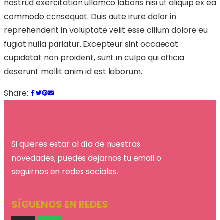
nostrud exercitation ullamco laboris nisi ut aliquip ex ea
commodo consequat. Duis aute irure dolor in
reprehenderit in voluptate velit esse cillum dolore eu
fugiat nulla pariatur. Excepteur sint occaecat
cupidatat non proident, sunt in culpa qui officia
deserunt mollit anim id est laborum.
Share:
Si quieres estar al día de nuestras
novedades,
puedes dejarnos tu email o
seguirnos en redes sociales.
SÍGUENOS EN REDES